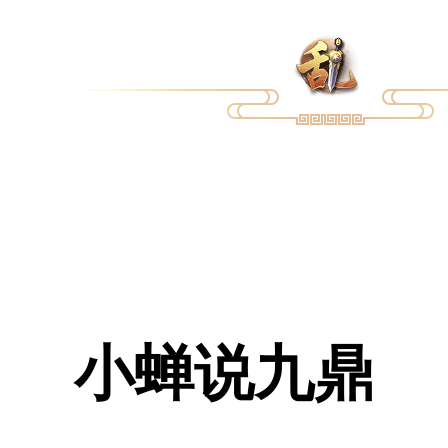
小蝉说九鼎