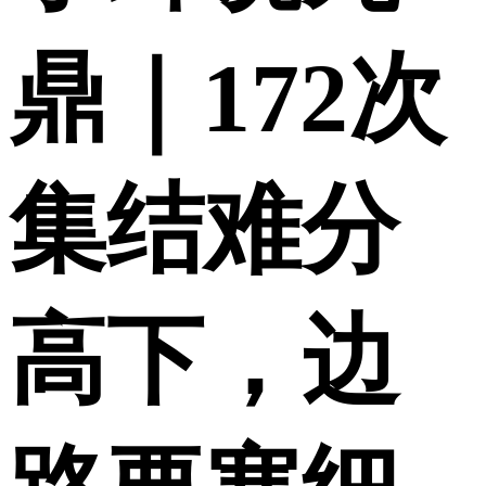
鼎｜172次
集结难分
高下，边