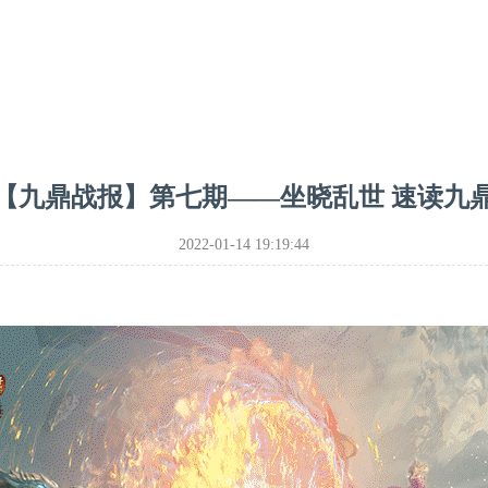
【九鼎战报】第七期——坐晓乱世 速读九
2022-01-14 19:19:44