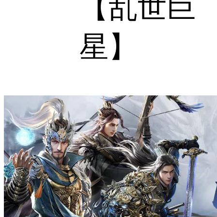
【乱世巨
星】