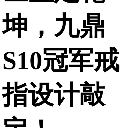
坤，九鼎
S10冠军戒
指设计敲