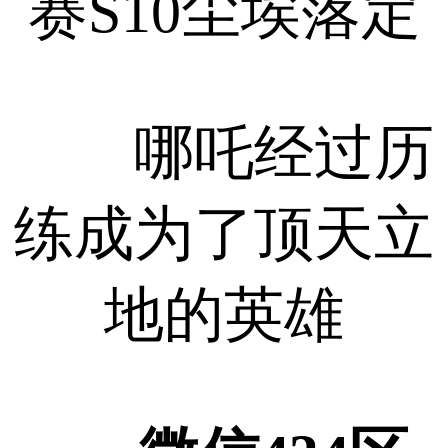
赛S10尘埃落定
哪吒经过历
练成为了顶天立
地的英雄